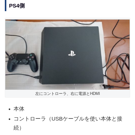
PS4側
左にコントローラ、右に電源とHDMI
本体
コントローラ（USBケーブルを使い本体と接
続）