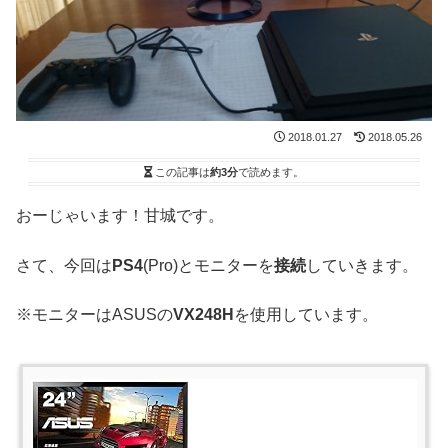
2018.01.27
2018.05.26
この記事は
約3分
で読めます。
おーじゃいます！甘城です。
さて、今回は
PS4
(Pro)とモニターを
接続
していきます。
※モニターはASUSの
VX248H
を使用しています。