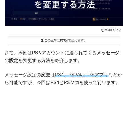
2018.10.17
この記事は
約3分
で読めます。
さて、今回は
PSN
アカウントに送られてくる
メッセージ
の
設定
を変更する方法を紹介します。
メッセージ設定の
変更
は
PS4、PS Vita、PSアプリ
などか
ら可能ですが、今回はPS4とPS Vitaを使って行います。