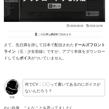
2018.08.04
2018.10.06
この記事は
約2分
で読めます。
さて、先日満を持して日本で配信された
ドールズフロント
ライン
（元：少女前線）ですが、アプリ本体をダウンロー
ドしても
ボイス
がついていません。
何でCV：〇〇って書いてあるのにボイスが
ないんだろう？
甘城
わい自身、こんなことを思ってました(